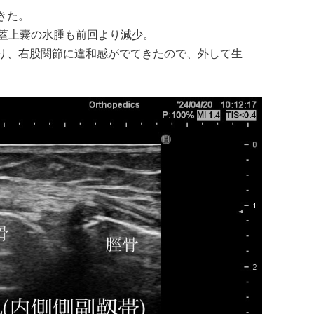
きた。
膝蓋上嚢の水腫も前回より減少。
り、右股関節に違和感がでてきたので、外して生