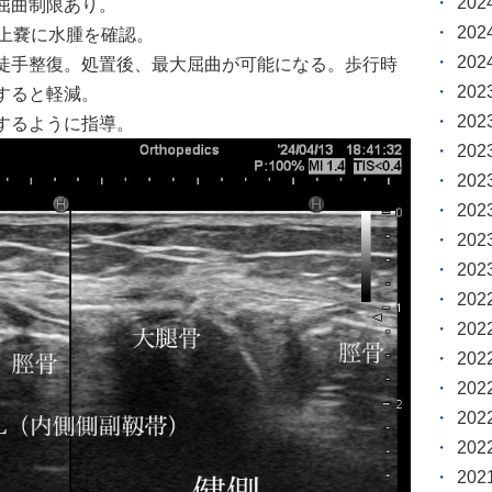
20
屈曲制限あり。
20
蓋上嚢に水腫を確認。
20
徒手整復。処置後、最大屈曲が可能になる。歩行時
20
すると軽減。
20
するように指導。
20
20
20
20
20
20
20
20
20
20
20
20