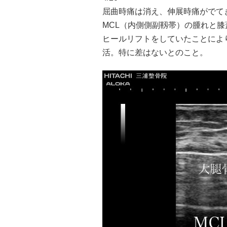
屈曲時痛は消え、伸展時痛がでて
MCL（内側側副靱帯）の腫れと
ヒールリフトをしていたことによ
活。特に差はないとのこと。