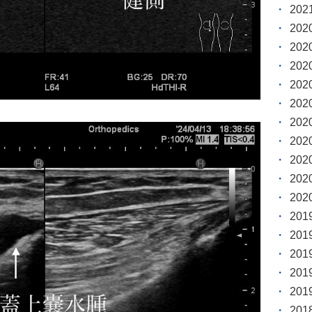
20
20
20
20
20
20
20
20
20
20
20
20
20
20
20
20
20