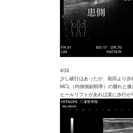
4/16
少し破行はあったが、前回より歩
MCL（内側側副靱帯）の腫れと
ヒールリフトがあれば楽に歩行が