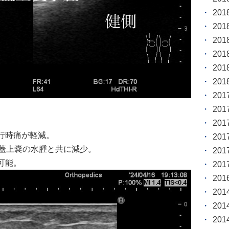
20
20
20
20
20
20
20
20
20
行時痛が軽減。
20
膝蓋上嚢の水腫と共に減少。
20
可能。
20
20
20
20
20