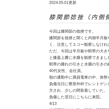
2024.05.01更新
膝関節捻挫（内側
今回は膝関節の捻挫です。
膝関節を捻挫と聞くと内側半月板
く、注意してエコー観察しなけれ
ただ、今回は半月板や靭帯の大き
と膝蓋上嚢に水腫を観察できまし
靭帯の腫れの引きと水腫の引きの
40代女性、会社員。
朝の通勤中に満員電車の中、体勢
負傷当日に整形外科でレントゲン
方され、少しの間装着していた。
負傷した翌日にこちらに来院。
4/13