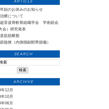
ARTICLE
末年始のお休みのお知らせ
気治療について
本超音波骨軟骨組織学会 学術総会
大会）研究発表
腿直筋筋断裂
関節捻挫（内側側副靭帯損傷）
SEARCH
ARCHIVE
24年12月
24年10月
24年06月