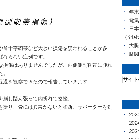
年
電
側副靭帯損傷）
日
（全国
大
や前十字靭帯など大きい損傷を疑われることが多
膝
ばならない症例です。
な損傷はありませんでしたが、内側側副靭帯に腫れ
た。
経過を観察できたので報告していきます。
を崩し踏ん張って内折れで捻挫。
を撮り、骨には異常がないと診断。サポーターを処
20
20
20